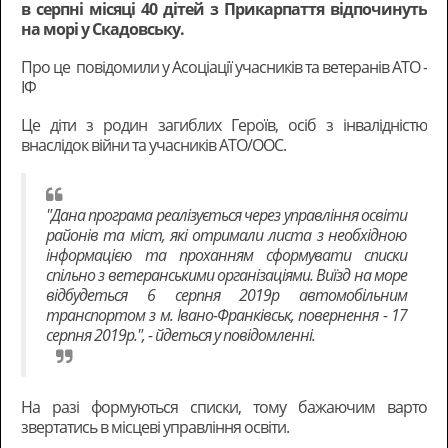
в серпні місяці 40 дітей з Прикарпаття відпочинуть
на морі у Скадовську.
Про це
повідомили у
Асоціації учасників та ветеранів АТО -
ІФ
Це діти з родин загиблих Героїв, осіб з інвалідністю
внаслідок війни та учасників АТО/ООС.
"Дана програма реалізується через управління освіти
районів та міст, які отримали листа з необхідною
інформацією та проханням сформувати списки
спільно з ветеранськими організаціями. Виїзд на море
відбудеться 6 серпня 2019р автомобільним
транспортом з м. Івано-Франківськ, повернення - 17
серпня 2019р.", - йдеться у повідомленні.
На разі формуються списки, тому бажаючим варто
звертатись в місцеві управління освіти.
,