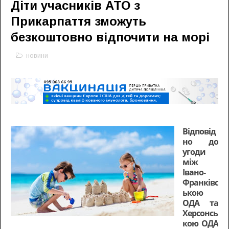
Діти учасників АТО з
Прикарпаття зможуть
безкоштовно відпочити на морі
новини
Відповід
но до
угоди
між
Івано-
Франківс
ькою
ОДА та
Херсонсь
кою ОДА