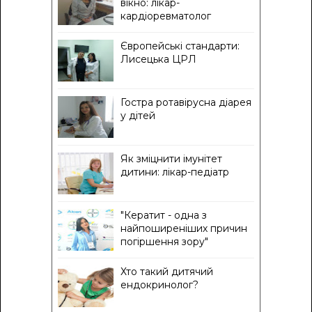
вікно: лікар-
кардіоревматолог
Європейські стандарти:
Лисецька ЦРЛ
Гостра ротавірусна діарея
у дітей
Як зміцнити імунітет
дитини: лікар-педіатр
"Кератит - одна з
найпоширеніших причин
погіршення зору"
Хто такий дитячий
ендокринолог?