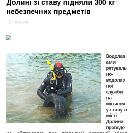
Долині зі ставу підняли 300 кг
небезпечних предметів
новини
Водолаз
ами
рятуваль
но-
водолаз
ної
служби
на
міськом
у ставу в
місті
Долина
проведе