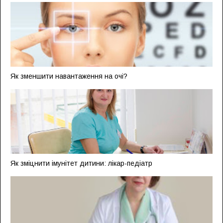
Як зменшити навантаження на очі?
Як зміцнити імунітет дитини: лікар-педіатр