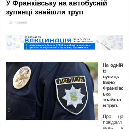
У Франківську на автобусній
зупинці знайшли труп
новини
На одній
із
вулиць
Івано-
Франківс
ька
знайшл
и труп.
Про це
повідомл
яють у