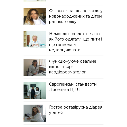
Фізіологічна пієлоектазія у
новонароджених та дітей
раннього віку
Немовля в спекотне літо:
як його одягати, що пити і
що не можна
недооцінювати
Функціонуюче овальне
вікно: лікар-
кардіоревматолог
Європейські стандарти:
Лисецька ЦРЛ
Гостра ротавірусна діарея
у дітей