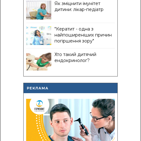
Як зміцнити імунітет
дитини: лікар-педіатр
"Кератит - одна з
найпоширеніших причин
погіршення зору"
Хто такий дитячий
ендокринолог?
РЕКЛАМА