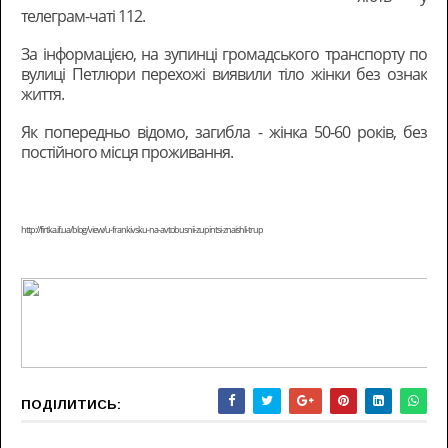
телеграм-чаті 112.
За інформацією, на зупинці громадського транспорту по
вулиці Петлюри перехожі виявили тіло жінки без ознак
життя.
Як попередньо відомо, загибла - жінка 50-60 років, без
постійного місця проживання.
http://firtka.if.ua/blog/view/u-frankivsku-na-avtobusnii-zupintsi-znaishli-trup
ПОДІЛИТИСЬ: