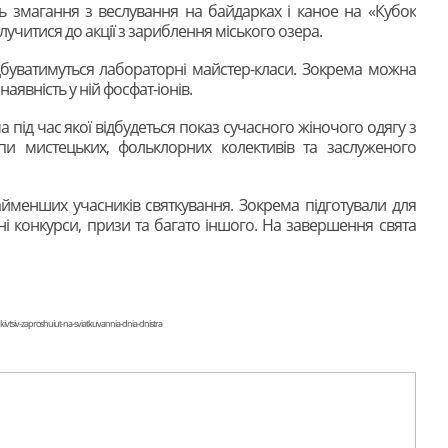
ть змагання з веслування на байдарках і каное на «Кубок
учитися до акції з зариблення міського озера.
дбуватимуться лабораторні майстер-класи. Зокрема можна
аявність у ній фосфат-іонів.
під час якої відбудеться показ сучасного жіночого одягу з
пи мистецьких, фольклорних колективів та заслуженого
айменших учасників святкування. Зокрема підготували для
ні конкурси, призи та багато іншого. На завершення свята
ankivtsiv-zaproshuiut-na-sviatkuvannia-dnia-dnistra