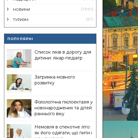
(3885)
НОВИНИ
(67)
ТУРИЗМ
ПОПУЛЯРНІ
Список ліків в дорогу для
дитини: лікар-педіатр
Затримка мовного
розвитку
Фізіологічна пієлоектазія у
новонароджених та дітей
раннього віку
Немовля в спекотне літо:
як його одягати, що пити і