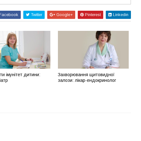
Facebook
Twitter
Google+
Pinterest
Linkedin
ти імунітет дитини:
Захворювання щитовидної
іатр
залози: лікар-ендокринолог