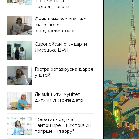
що не можна
недооцінювати
Функціонуюче овальне
вікно: лікар-
кардіоревматолог
Європейські стандарти:
Лисецька ЦРЛ
Гостра ротавірусна діарея
у дітей
Як зміцнити імунітет
дитини: лікар-педіатр
"Кератит - одна з
найпоширеніших причин
погіршення зору"