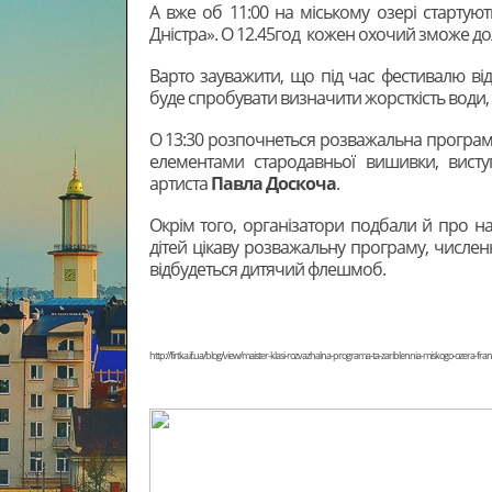
А вже об 11:00 на міському озері стартую
Дністра». О 12.45год кожен охочий зможе дол
Варто зауважити, що під час фестивалю ві
буде спробувати визначити жорсткість води, н
О 13:30 розпочнеться розважальна програма 
елементами стародавньої вишивки, висту
артиста
Павла Доскоча
.
Окрім того, організатори подбали й про н
дітей цікаву розважальну програму, числен
відбудеться дитячий флешмоб.
http://firtka.if.ua/blog/view/maister-klasi-rozvazhalna-programa-ta-zariblennia-miskogo-ozera-fr