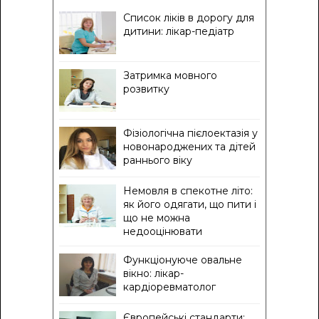
Список ліків в дорогу для
дитини: лікар-педіатр
Затримка мовного
розвитку
Фізіологічна пієлоектазія у
новонароджених та дітей
раннього віку
Немовля в спекотне літо:
як його одягати, що пити і
що не можна
недооцінювати
Функціонуюче овальне
вікно: лікар-
кардіоревматолог
Європейські стандарти: