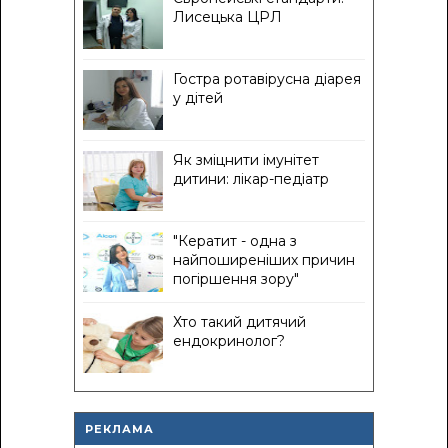
Лисецька ЦРЛ
Гостра ротавірусна діарея
у дітей
Як зміцнити імунітет
дитини: лікар-педіатр
"Кератит - одна з
найпоширеніших причин
погіршення зору"
Хто такий дитячий
ендокринолог?
РЕКЛАМА