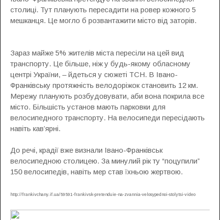
столиці. Тут планують пересадити на ровер кожного 5
мешканця. Це могло б розвантажити місто від заторів.
Зараз майже 5% жителів міста пересіли на цей вид
транспорту. Це більше, ніж у будь-якому обласному
центрі України, – йдеться у сюжеті ТСН. В Івано-
Франківську протяжність велодоріжок становить 12 км.
Мережу планують розбудовувати, аби вона покрила все
місто. Більшість установ мають парковки для
велосипедного транспорту. На велосипеди пересідають
навіть кав’ярні.
До речі, крадії вже визнали Івано-Франківськ
велосипедною столицею. За минулий рік ту “поцупили”
150 велосипедів, навіть мер став їхньою жертвою.
http://frankivchany.if.ua/59591-frankivsk-pretenduie-na-zvannia-velosypednoi-stolytsi-video