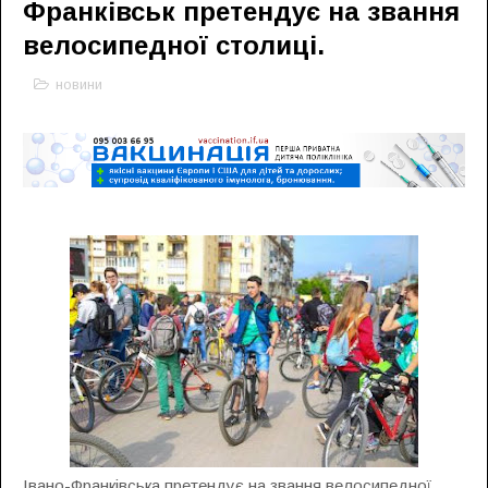
Франківськ претендує на звання
велосипедної столиці.
новини
Івано-Франківська претендує на звання велосипедної