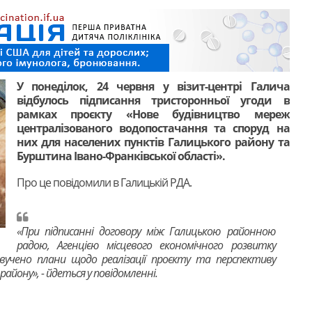
У понеділок, 24 червня у візит-центрі Галича
відбулось підписання тристоронньої угоди в
рамках проєкту «Нове будівництво мереж
централізованого водопостачання та споруд на
них для населених пунктів Галицького району та
Бурштина Івано-Франківської області».
Про це повідомили в Галицькій РДА.
«При підписанні договору між Галицькою районною
радою, Агенцією місцевого економічного розвитку
учено плани щодо реалізації проєкту та перспективу
айону», - йдеться у повідомленні.