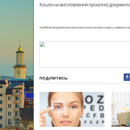
Кошти на виготовлення проєктної документаці
http://firtka.if.ua/blog/view/rozpochalos-proektuvannia-budivnitstva-vodogonu-v-galitskomu-raio
ПОДІЛИТИСЬ: