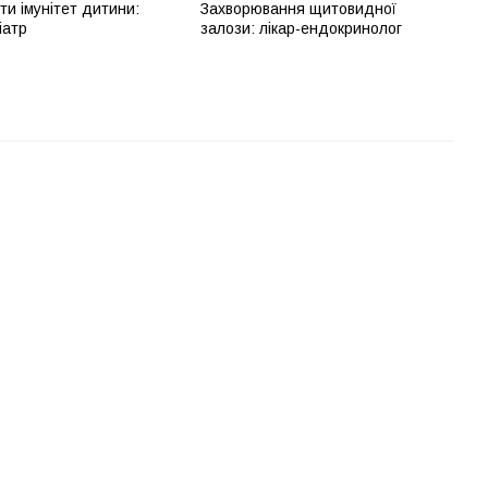
ти імунітет дитини:
Захворювання щитовидної
іатр
залози: лікар-ендокринолог