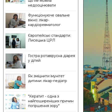
що не можна
недооцінювати
Функціонуюче овальне
вікно: лікар-
кардіоревматолог
Європейські стандарти:
Лисецька ЦРЛ
Гостра ротавірусна діарея
у дітей
Як зміцнити імунітет
дитини: лікар-педіатр
"Кератит - одна з
найпоширеніших причин
погіршення зору"