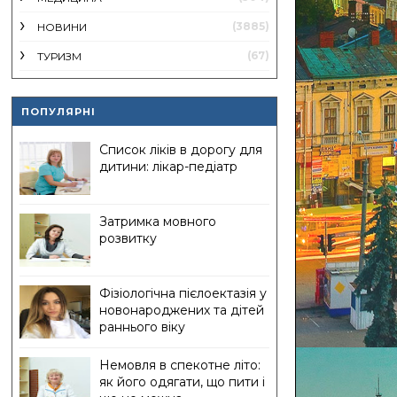
(3885)
НОВИНИ
(67)
ТУРИЗМ
ПОПУЛЯРНІ
Список ліків в дорогу для
дитини: лікар-педіатр
Затримка мовного
розвитку
Фізіологічна пієлоектазія у
новонароджених та дітей
раннього віку
Немовля в спекотне літо:
як його одягати, що пити і