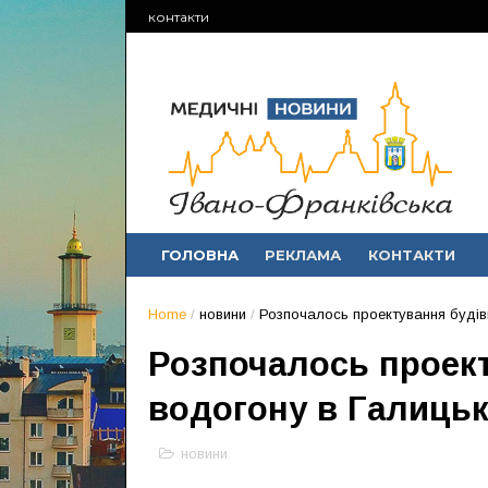
контакти
ГОЛОВНА
РЕКЛАМА
КОНТАКТИ
Home
/
новини
/
Розпочалось проектування будів
Розпочалось проек
водогону в Галицьк
новини