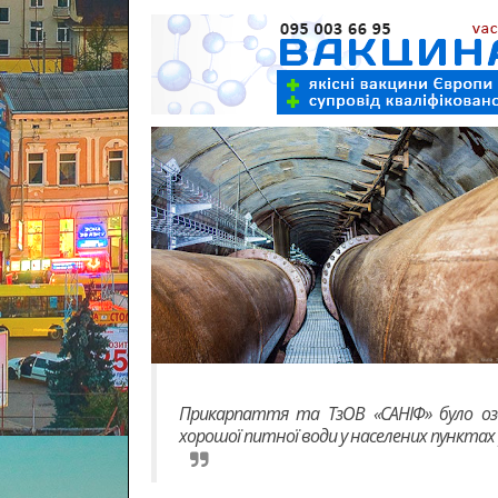
Прикарпаття та ТзОВ «САНІФ» було озв
хорошої питної води у населених пунктах р