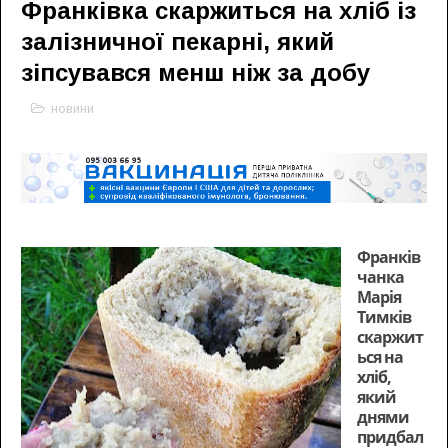
Франківка скаржиться на хліб із
залізничної пекарні, який
зіпсувався менш ніж за добу
новини
Франків
чанка
Марія
Тимків
скаржит
ься на
хліб,
який
днями
придбал