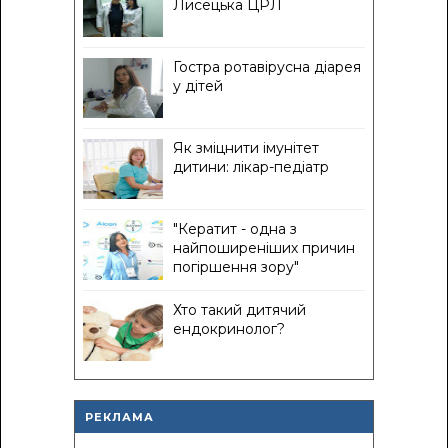
Лисецька ЦРЛ
Гостра ротавірусна діарея
у дітей
Як зміцнити імунітет
дитини: лікар-педіатр
"Кератит - одна з
найпоширеніших причин
погіршення зору"
Хто такий дитячий
ендокринолог?
РЕКЛАМА