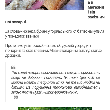
а в
магазин
і від
залізнич
ної пекарні.
За словами жінки, буханку "орільського хліба" вона купила
у понеділок ввечері.
Проте вже у вівторок, близько обіду, хліб усередині
почорнів та став глевким. Мав нетоварний вигляд і запах
дріжджів.
"На самій пекарні вибачаються і кажуть приносьте,
якщо не добрий - поміняємо. Як так? Цей хліб не
можна навіть тваринам їсти, не те що людям чи
діткам. Це порушення технологій виробництва і
звісно якість муки", - каже франківчанка.