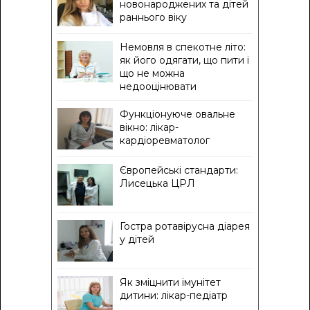
новонароджених та дітей
раннього віку
Немовля в спекотне літо:
як його одягати, що пити і
що не можна
недооцінювати
Функціонуюче овальне
вікно: лікар-
кардіоревматолог
Європейські стандарти:
Лисецька ЦРЛ
Гостра ротавірусна діарея
у дітей
Як зміцнити імунітет
дитини: лікар-педіатр