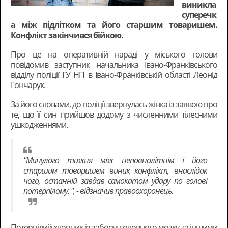
виникла
суперечк
а між підлітком та його старшим товаришем.
Конфлікт закінчився бійкою.
Про це на оперативній нараді у міського голови
повідомив заступник начальника Івано-Франківського
відділу поліції ГУ НП в Івано-Франківській області Леонід
Гончарук.
За його словами, до поліції звернулась жінка із заявою про
те, що її син прийшов додому з численними тілесними
ушкодженнями.
"Минулого тижня між неповнолітнім і його
старшим товаришем виник конфлікт, внаслідок
чого, останній завдав самокатом удару по голові
потерпілому. ", - відзначив правоохоронець.
Потерпілий хлопчик із забоєм головного мозку та іншими