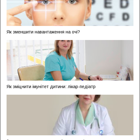
Як зменшити навантаження на очі?
Як зміцнити імунітет дитини: лікар-педіатр