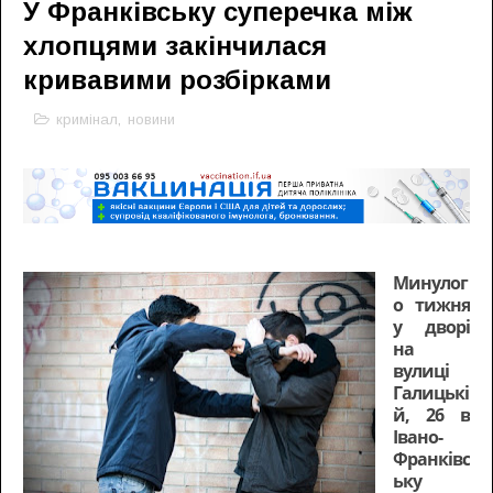
У Франківську суперечка між
хлопцями закінчилася
кривавими розбірками
кримінал
,
новини
Минулог
о тижня
у дворі
на
вулиці
Галицькі
й, 26 в
Івано-
Франківс
ьку