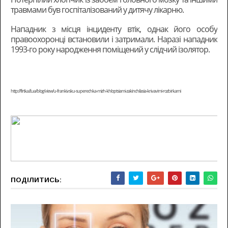
травмами був госпіталізований у дитячу лікарню.
Нападник з місця інциденту втік, однак його особу
правоохоронці встановили і затримали. Наразі нападник
1993-го року народження поміщений у слідчий ізолятор.
http://firtka.if.ua/blog/view/u-frankivsku-superechka-mizh-khloptsiami-zakinchilasia-krivavimi-rozbirkami
ПОДІЛИТИСЬ: