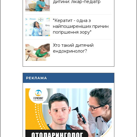
дитини: лікар-педіатр
"Кератит - одна з
найпоширеніших причин
погіршення зору"
Хто такий дитячий
ендокринолог?
РЕКЛАМА