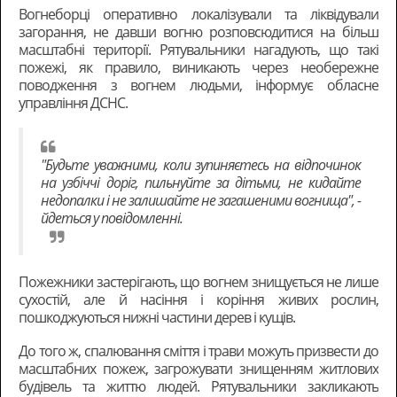
Вогнеборці оперативно локалізували та ліквідували
загорання, не давши вогню розповсюдитися на більш
масштабні території. Рятувальники нагадують, що такі
пожежі, як правило, виникають через необережне
поводження з вогнем людьми, інформує обласне
управління ДСНС.
"Будьте уважними, коли зупиняєтесь на відпочинок
на узбіччі доріг, пильнуйте за дітьми, не кидайте
недопалки і не залишайте не загашеними вогнища", -
йдеться у повідомленні.
Пожежники застерігають, що вогнем знищується не лише
сухостій, але й насіння і коріння живих рослин,
пошкоджуються нижні частини дерев і кущів.
До того ж, спалювання сміття і трави можуть призвести до
масштабних пожеж, загрожувати знищенням житлових
будівель та життю людей. Рятувальники закликають