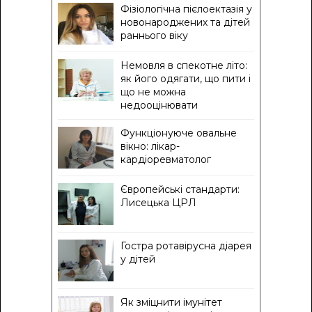
Фізіологічна пієлоектазія у
новонароджених та дітей
раннього віку
Немовля в спекотне літо:
як його одягати, що пити і
що не можна
недооцінювати
Функціонуюче овальне
вікно: лікар-
кардіоревматолог
Європейські стандарти:
Лисецька ЦРЛ
Гостра ротавірусна діарея
у дітей
Як зміцнити імунітет