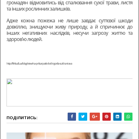
громадян відмовитись від спалювання сухої трави, листя
та інших рослинних залишків.
Адже кожна пожежа не лише завдає суттєвої шкоди
довкіллю, знищуючи живу природу, а й спричинює до
інших негативних наслідків, несучи загрозу життю та
здоров’ю людей.
http://firtka.if.ua/blog/view/na-prikarpatti-dvichi-gorila-sukha-trava
ПОДІЛИТИСЬ: