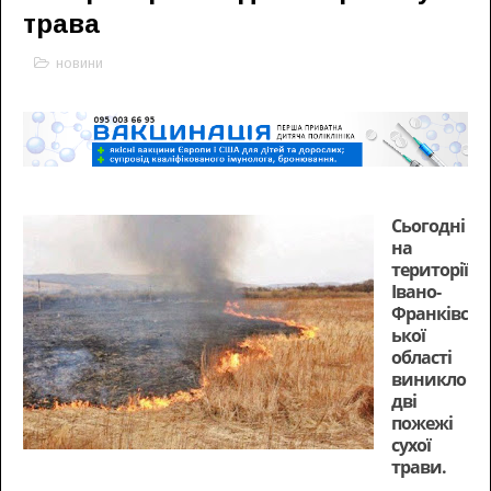
трава
новини
Сьогодні
на
території
Івано-
Франківс
ької
області
виникло
дві
пожежі
сухої
трави.