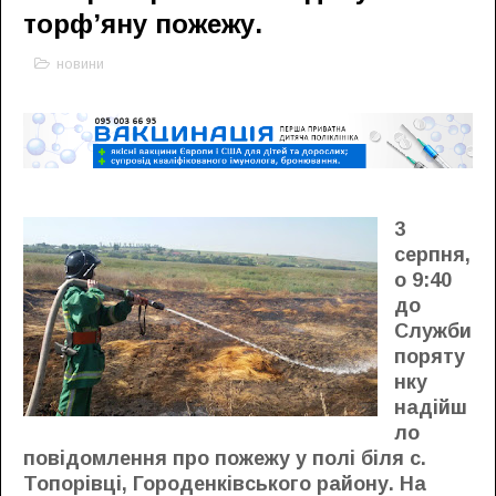
торф’яну пожежу.
новини
3
серпня,
о 9:40
до
Служби
поряту
нку
надійш
ло
повідомлення про пожежу у полі біля с.
Топорівці, Городенківського району. На