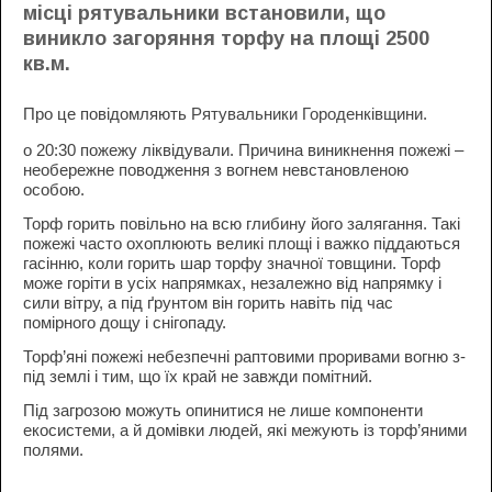
місці рятувальники встановили, що
виникло загоряння торфу на площі 2500
кв.м.
Про це повідомляють
Рятувальники Городенківщини
.
о 20:30 пожежу ліквідували. Причина виникнення пожежі –
необережне поводження з вогнем невстановленою
особою.
Торф горить повільно на всю глибину його залягання. Такі
пожежі часто охоплюють великі площі і важко піддаються
гасінню, коли горить шар торфу значної товщини. Торф
може горіти в усіх напрямках, незалежно від напрямку і
сили вітру, а під ґрунтом він горить навіть під час
помірного дощу і снігопаду.
Торф’яні пожежі небезпечні раптовими проривами вогню з-
під землі і тим, що їх край не завжди помітний.
Під загрозою можуть опинитися не лише компоненти
екосистеми, а й домівки людей, які межують із торф’яними
полями.