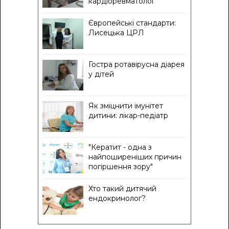
кардіоревматолог
Європейські стандарти:
Лисецька ЦРЛ
Гостра ротавірусна діарея
у дітей
Як зміцнити імунітет
дитини: лікар-педіатр
"Кератит - одна з
найпоширеніших причин
погіршення зору"
Хто такий дитячий
ендокринолог?