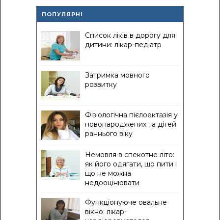
ПОПУЛЯРНІ
Список ліків в дорогу для
дитини: лікар-педіатр
Затримка мовного
розвитку
Фізіологічна пієлоектазія у
новонароджених та дітей
раннього віку
Немовля в спекотне літо:
як його одягати, що пити і
що не можна
недооцінювати
Функціонуюче овальне
вікно: лікар-