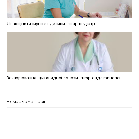
Як зміцнити імунітет дитини: лікар-педіатр
Захворювання щитовидної залози: лікар-ендокринолог
Немає Коментарів: