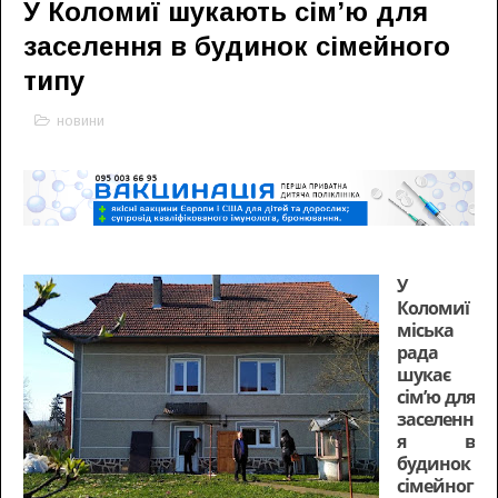
У Коломиї шукають сім’ю для
заселення в будинок сімейного
типу
новини
У
Коломиї
міська
рада
шукає
сім’ю для
заселенн
я в
будинок
сімейног