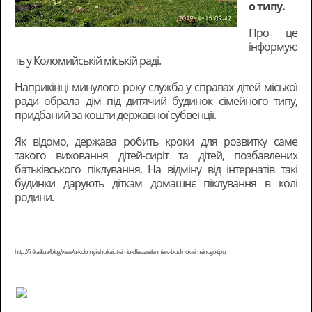
о типу.
Про це
інформую
ть у Коломийській міській раді.
Наприкінці минулого року служба у справах дітей міської
ради обрала дім під дитячий будинок сімейного типу,
придбаний за кошти державної субвенції.
Як відомо, держава робить кроки для розвитку саме
такого виховання дітей-сиріт та дітей, позбавлених
батьківського піклування. На відміну від інтернатів такі
будинки дарують діткам домашнє піклування в колі
родини.
http://firtka.if.ua/blog/view/u-kolomiyi-shukaiut-simiu-dlia-zaselennia-v-budinok-simeinogo-tipu