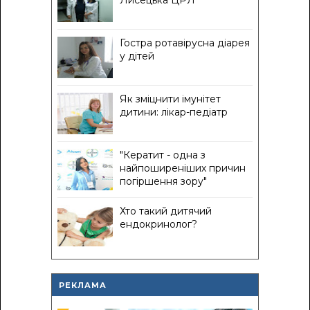
Лисецька ЦРЛ
Гостра ротавірусна діарея
у дітей
Як зміцнити імунітет
дитини: лікар-педіатр
"Кератит - одна з
найпоширеніших причин
погіршення зору"
Хто такий дитячий
ендокринолог?
РЕКЛАМА