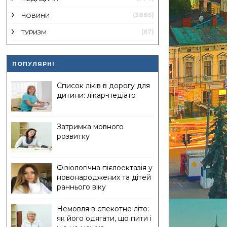
(3885)
НОВИНИ
(67)
ТУРИЗМ
ПОПУЛЯРНІ
Список ліків в дорогу для
дитини: лікар-педіатр
Затримка мовного
розвитку
Фізіологічна пієлоектазія у
новонароджених та дітей
раннього віку
Немовля в спекотне літо:
як його одягати, що пити і