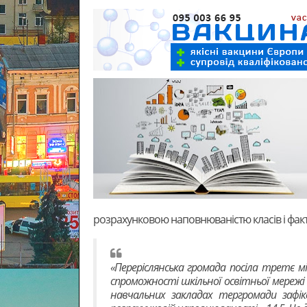
розрахунковою наповнюваністю
класів і фа
«Переріслянська громада посіла третє мі
спроможності шкільної освітньої мережі 
навчальних закладах тергромади зафік