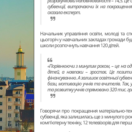
розрахунковій наповнюваності – 14,5. Це
субвенції, витрачаючи їх на покращення
сказала експерт.
Начальник управління освіти, молоді та сп
цьогоріч у навчальних закладах громади буд
школи розпочнуть навчання 120 дітей.
«Порівнюючи з минулим роком, – це на од
дітей, а навпаки – зростає. Це позит
фінансуванню. А залишок освітньої субве
бази, мотивацію учнів та вчителів. Так,
та розвитку учнів спрямовано 320 тис. грн.,
Говорячи про покращення матеріально-техн
субвенції, яка залишилась ще з минулого ро
комп’ютерну техніку, 12 телевізорів для перши