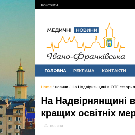
контакти
ГОЛОВНА
РЕКЛАМА
КОНТАКТИ
Home
/
новини
/
На Надвірнянщині в ОТГ створил
На Надвірнянщині в
кращих освітніх ме
новини