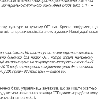
 дозволяє їй ефективно використовувати кошти освітньої
 матеріально-технічного оснащення класів шкіл ОТГ», –
орту, культури та туризму ОТГ Іван Криска повідомив, що
е шість перших класів. Загалом, в умовах Нової української
ин клас більше. На щастя, у нас не зменшується кількість
ивна динаміка для нашої ОТГ, котра сприяє належному
нції ми спрямовуємо на покращення матеріально-технічної
 у 2018 році на створення комфортних умов для навчання
 у 2019 році – 980 тис. грн», — сказав він.
ічної бази, управлінець зауважив, що за кошти освітньої
ку, у чотири навчальних заклади ОТГ вдалось придбати нову
х класів та нові меблі.