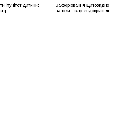
ти імунітет дитини:
Захворювання щитовидної
іатр
залози: лікар-ендокринолог