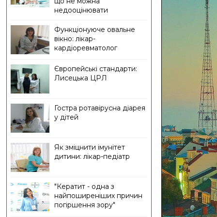
що не можна
недооцінювати
Функціонуюче овальне
вікно: лікар-
кардіоревматолог
Європейські стандарти:
Лисецька ЦРЛ
Гостра ротавірусна діарея
у дітей
Як зміцнити імунітет
дитини: лікар-педіатр
"Кератит - одна з
найпоширеніших причин
погіршення зору"