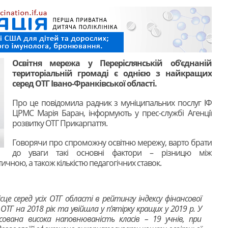
Освітня мережа у Переріслянській об’єднаній
територіальній громаді є однією з найкращих
серед ОТГ Івано-Франківської області.
Про це повідомила радник з муніципальних послуг ІФ
ЦРМС Марія Баран, інформують у прес-службі Агенції
розвитку ОТГ Прикарпаття.
Говорячи про спроможну освітню мережу, варто брати
до уваги такі основні фактори – різницю між
ктичною, а також кількістю педагогічних ставок.
сце серед усіх ОТГ області в рейтингу індексу фінансової
ОТГ на 2018 рік та увійшла у п’ятірку кращих у 2019 р. У
сована висока наповнюваність класів – 19 учнів, при