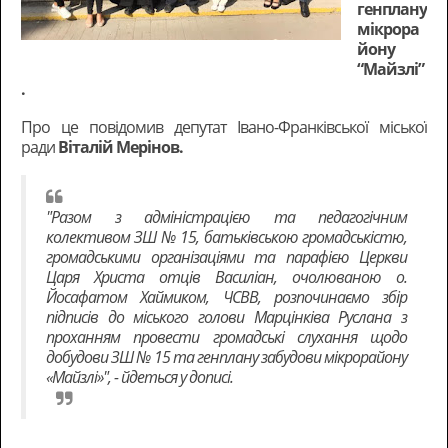
генплану
мікрора
йону
“Майзлі”
.
Про це повідомив депутат Івано-Франківської міської
ради
Віталій Мерінов.
"Разом з адміністрацією та педагогічним
колективом ЗШ № 15, батьківською громадськістю,
громадськими організаціями та парафією Церкви
Царя Христа отців Василіан, очолюваною о.
Йосафатом Хаймиком, ЧСВВ, розпочинаємо збір
підписів до міського голови Марцінківа Руслана з
проханням провести громадські слухання щодо
добудови ЗШ № 15 та генплану забудови мікрорайону
«Майзлі»", - йдеться у дописі.