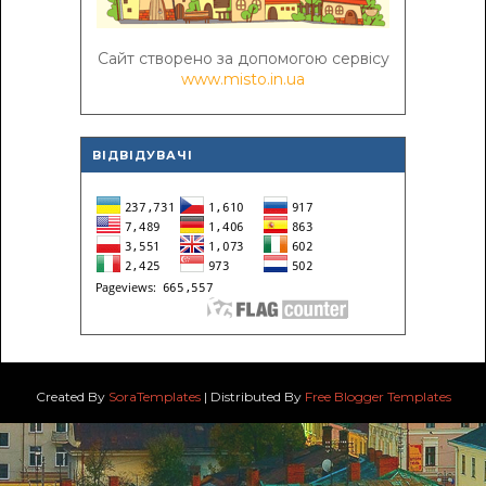
Сайт створено за допомогою сервісу
www.misto.in.ua
ВІДВІДУВАЧІ
Created By
SoraTemplates
| Distributed By
Free Blogger Templates