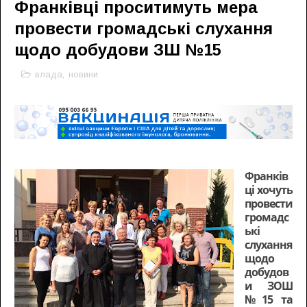
Франківці проситимуть мера
провести громадські слухання
щодо добудови ЗШ №15
влада
,
новини
Франків
ці хочуть
провести
громадс
ькі
слухання
щодо
добудов
и ЗОШ
№15 та