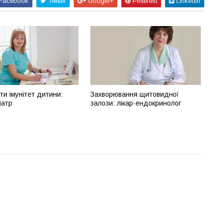
Facebook
Twitter
Google+
Pinterest
Linkedin
ти імунітет дитини:
Захворювання щитовидної
іатр
залози: лікар-ендокринолог