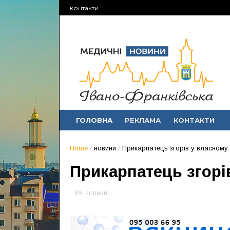
контакти
ГОЛОВНА
РЕКЛАМА
КОНТАКТИ
Home
/
новини
/
Прикарпатець згорів у власному
Прикарпатець згорі
новини