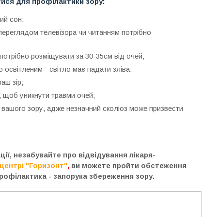
ися для профілактики зору:
ий сон;
переглядом телевізора чи читанням потрібно
потрібно розміщувати за 30-35см від очей;
освітленим - світло має падати зліва;
аш зір;
, щоб уникнути травми очей;
вашого зору, адже незначний сколіоз може призвести
ії, незабувайте про відвідування лікаря-
центрі "Горизонт"
,
ви можете пройти обстеження
профілактика - запорука збереження зору.