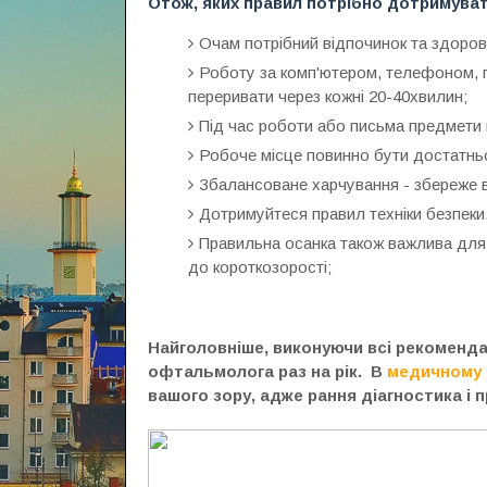
Отож, яких правил потрібно дотримуват
Очам потрібний відпочинок та здоров
Роботу за комп'ютером, телефоном, 
переривати через кожні 20-40хвилин;
Під час роботи або письма предмети 
Робоче місце повинно бути достатньо 
Збалансоване харчування - збереже в
Дотримуйтеся правил техніки безпеки
Правильна осанка також важлива для 
до короткозорості;
Найголовніше, виконуючи всі рекомендац
офтальмолога раз на рік. В
медичному 
вашого зору, адже рання діагностика і 