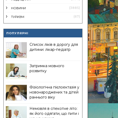
(3885)
НОВИНИ
(67)
ТУРИЗМ
ПОПУЛЯРНІ
Список ліків в дорогу для
дитини: лікар-педіатр
Затримка мовного
розвитку
Фізіологічна пієлоектазія у
новонароджених та дітей
раннього віку
Немовля в спекотне літо:
як його одягати, що пити і