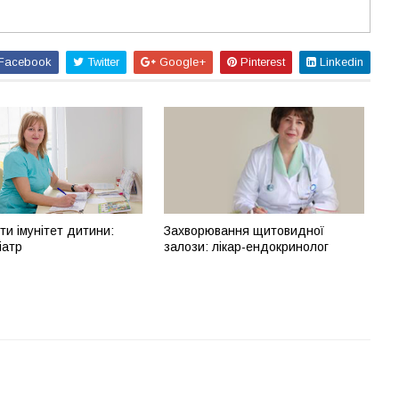
Facebook
Twitter
Google+
Pinterest
Linkedin
ти імунітет дитини:
Захворювання щитовидної
іатр
залози: лікар-ендокринолог