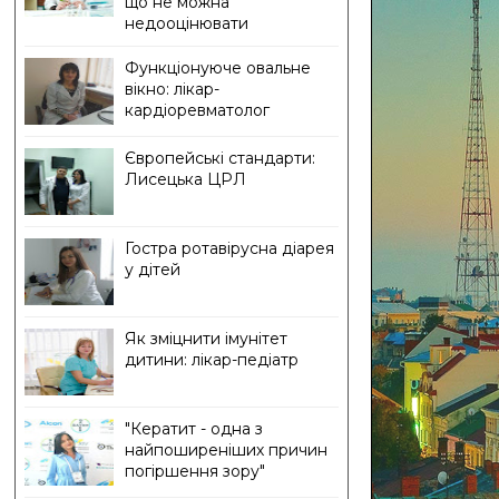
що не можна
недооцінювати
Функціонуюче овальне
вікно: лікар-
кардіоревматолог
Європейські стандарти:
Лисецька ЦРЛ
Гостра ротавірусна діарея
у дітей
Як зміцнити імунітет
дитини: лікар-педіатр
"Кератит - одна з
найпоширеніших причин
погіршення зору"