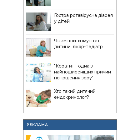
Гостра ротавірусна діарея
у дітей
Як зміцнити імунітет
дитини: лікар-педіатр
"Кератит - одна з
найпоширеніших причин
погіршення зору"
Хто такий дитячий
ендокринолог?
РЕКЛАМА