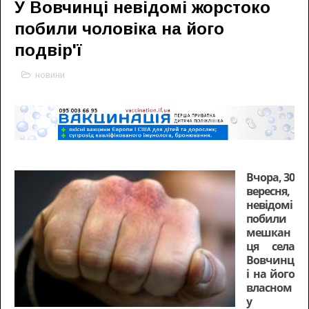
У Вовчинці невідомі жорстоко
побили чоловіка на його
подвір'ї
новини
Вчора, 30
вересня,
невідомі
побили
мешкан
ця села
Вовчинц
і на його
власном
у