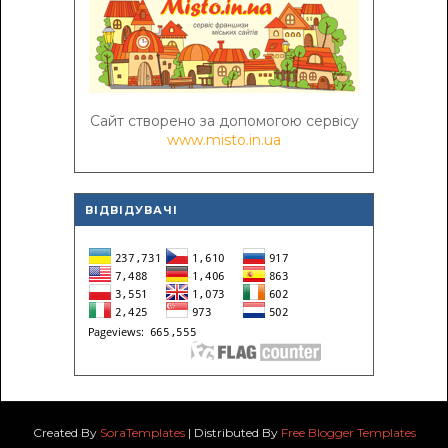
Сайт створено за допомогою сервісу
www.misto.in.ua
ВІДВІДУВАЧІ
Created By
SoraTemplates
| Distributed By
Free Blogger Templates