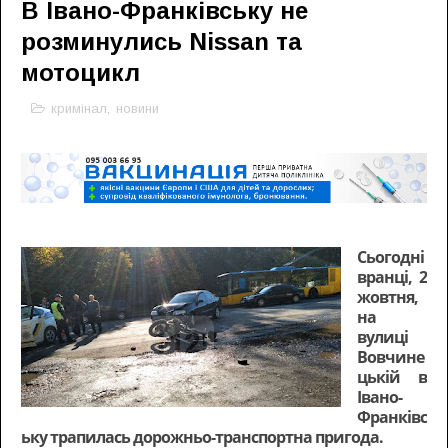
В Івано-Франківську не
розминулись Nissan та
мотоцикл
кримінал
,
новини
Сьогодні
вранці, 2
жовтня,
на
вулиці
Вовчине
цькій в
Івано-
Франківс
ьку трапилась дорожньо-транспортна пригода.