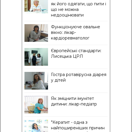
як його одягати, що пити і
що не можна
недооцінювати
Функціонуюче овальне
вікно: лікар-
кардіоревматолог
Європейські стандарти:
Лисецька ЦРЛ
Гостра ротавірусна діарея
у дітей
Як зміцнити імунітет
дитини: лікар-педіатр
"Кератит - одна з
найпоширеніших причин